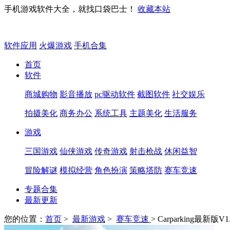
手机游戏软件大全，就找口袋巴士！
收藏本站
软件应用
火爆游戏
手机合集
首页
软件
商城购物
影音播放
pc驱动软件
截图软件
社交娱乐
拍摄美化
商务办公
系统工具
主题美化
生活服务
游戏
三国游戏
仙侠游戏
传奇游戏
射击枪战
休闲益智
冒险解谜
模拟经营
角色扮演
策略塔防
赛车竞速
专题合集
最新更新
您的位置：
首页
>
最新游戏
>
赛车竞速
> Carparking最新版V1.