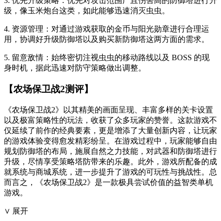
3. 优先升级策略：优先对攻击范围广且伤害高的防御塔进行升
级，像玉米炮台这类，如此能够迅速消灭虫虫。
4. 资源管理：对通过游戏获取的金币与阳光勋章进行合理运
用，协调好升级防御塔以及购买新防御塔这两方面的需求。
5. 留意敌情：始终密切注视虫虫的移动路线以及 BOSS 的现
身时机，据此迅速对防守策略做出调整。
【农场保卫战2测评】
《农场保卫战2》以其精美的画面呈现、丰富多样的关卡设置
以及极富策略性的玩法，收获了众多玩家的赞誉。这款游戏不
仅延续了前作的经典要素，更是增添了大量创新内容，让玩家
的游戏体验变得愈发精彩纷呈。在游戏过程中，玩家能够自由
规划防御塔的布局，施展自然之力技能，对武器和防御塔进行
升级，尽情享受策略塔防带来的乐趣。此外，游戏所配备的成
就系统与商城系统，进一步提升了游戏的可玩性与挑战性。总
而言之，《农场保卫战2》是一款极具尝试价值的益智类单机
游戏。
∨ 展开