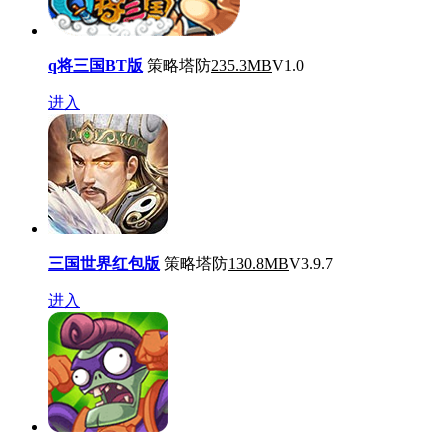
q将三国BT版
策略塔防
235.3MB
V1.0
进入
三国世界红包版
策略塔防
130.8MB
V3.9.7
进入