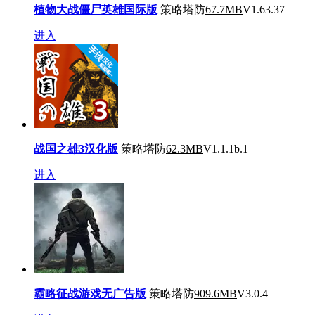
植物大战僵尸英雄国际版
策略塔防
67.7MB
V1.63.37
进入
战国之雄3汉化版
策略塔防
62.3MB
V1.1.1b.1
进入
霸略征战游戏无广告版
策略塔防
909.6MB
V3.0.4