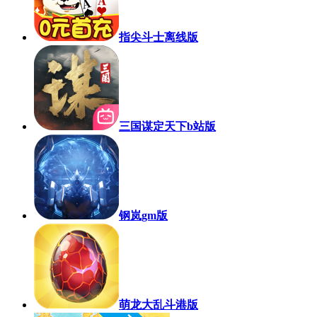
指尖斗士离线版
三国谋定天下b站版
钢岚gm版
萌龙大乱斗港版