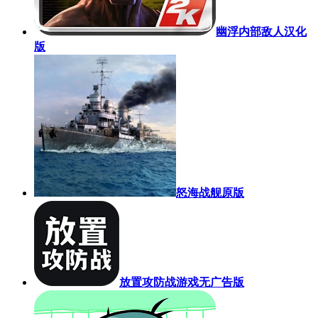
幽浮内部敌人汉化
版
怒海战舰原版
放置攻防战游戏无广告版