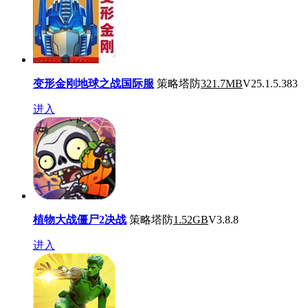
变形金刚地球之战国际服
策略塔防
321.7MB
V25.1.5.383
进入
植物大战僵尸2决战
策略塔防
1.52GB
V3.8.8
进入