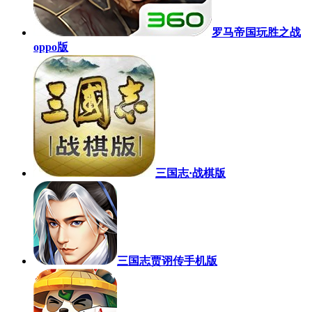
罗马帝国玩胜之战
oppo版
三国志·战棋版
三国志贾诩传手机版