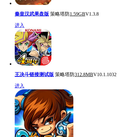
秦皇汉武果盘版
策略塔防
1.59GB
V1.3.8
进入
王决斗链接测试版
策略塔防
312.8MB
V10.1.1032
进入