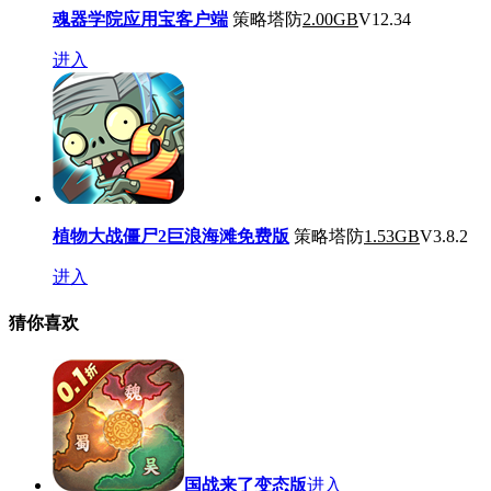
魂器学院应用宝客户端
策略塔防
2.00GB
V12.34
进入
植物大战僵尸2巨浪海滩免费版
策略塔防
1.53GB
V3.8.2
进入
猜你喜欢
国战来了变态版
进入