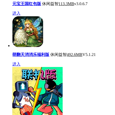
元宝王国红包版
休闲益智
113.3MB
v3.0.6.7
进入
萌翻天消消乐福利版
休闲益智
492.6MB
V5.1.21
进入