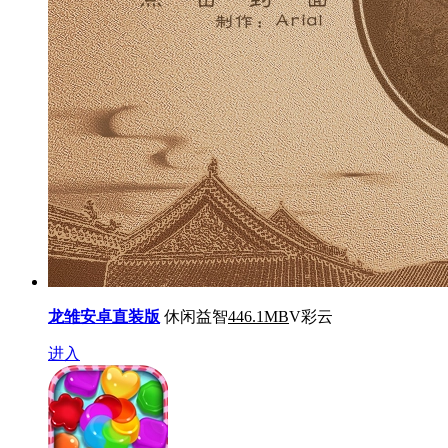
龙雏安卓直装版
休闲益智
446.1MB
V彩云
进入