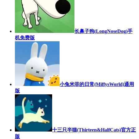
长鼻子狗(LongNoseDog)手
机免费版
小兔米菲的日常(MiffysWorld)通用
版
十三只半猫(Thirteen&HalfCats)官方正
版