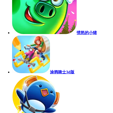
愤怒的小猪
涂鸦骑士3d版