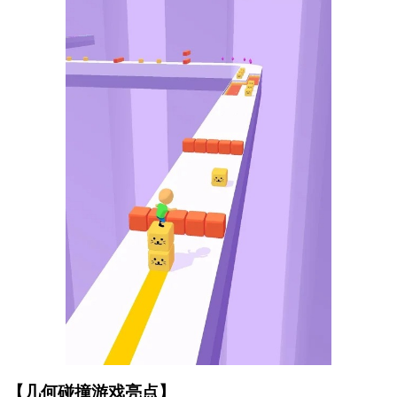
【几何碰撞游戏亮点】