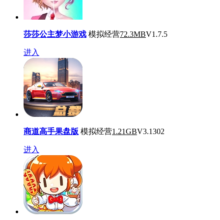
莎莎公主梦小游戏
模拟经营
72.3MB
V1.7.5
进入
商道高手果盘版
模拟经营
1.21GB
V3.1302
进入