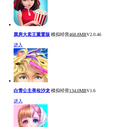
票房大卖王重置版
模拟经营
468.8MB
V2.0.46
进入
白雪公主美妆沙龙
模拟经营
134.0MB
V1.6
进入