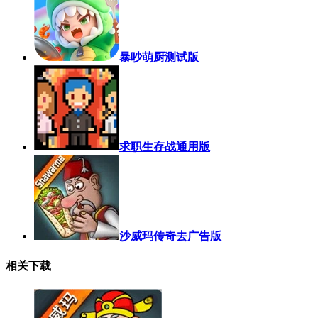
暴吵萌厨测试版
求职生存战通用版
沙威玛传奇去广告版
相关下载