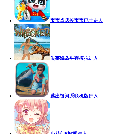
宝宝当店长宝宝巴士
进入
失事海岛生存模拟
进入
逃出银河系联机版
进入
小花仙B站服
进入