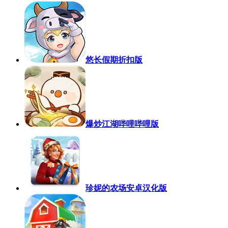
悠长假期折扣版
爆炒江湖哔哩哔哩版
珍妮的农场安卓汉化版