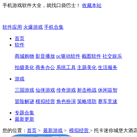
手机游戏软件大全，就找口袋巴士！
收藏本站
软件应用
火爆游戏
手机合集
首页
软件
商城购物
影音播放
pc驱动软件
截图软件
社交娱乐
拍摄美化
商务办公
系统工具
主题美化
生活服务
游戏
三国游戏
仙侠游戏
传奇游戏
射击枪战
休闲益智
冒险解谜
模拟经营
角色扮演
策略塔防
赛车竞速
专题合集
最新更新
您的位置：
首页
>
最新游戏
>
模拟经营
> 托卡迷你城堡大酒