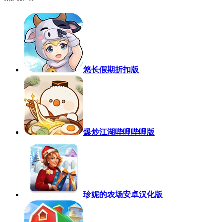
悠长假期折扣版
爆炒江湖哔哩哔哩版
珍妮的农场安卓汉化版