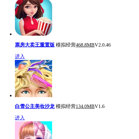
票房大卖王重置版
模拟经营
468.8MB
V2.0.46
进入
白雪公主美妆沙龙
模拟经营
134.0MB
V1.6
进入