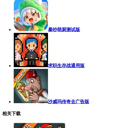
暴吵萌厨测试版
求职生存战通用版
沙威玛传奇去广告版
相关下载