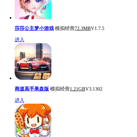
莎莎公主梦小游戏
模拟经营
72.3MB
V1.7.5
进入
商道高手果盘版
模拟经营
1.21GB
V3.1302
进入