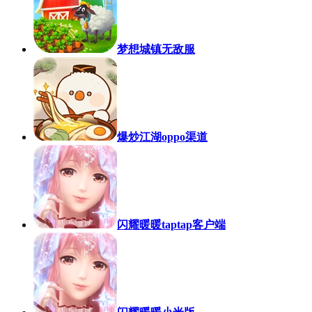
梦想城镇无敌服
爆炒江湖oppo渠道
闪耀暖暖taptap客户端