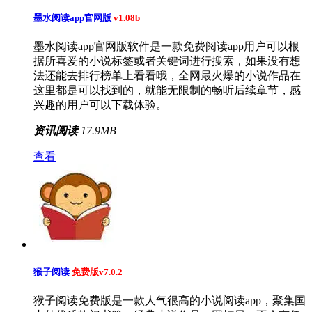
墨水阅读app官网版
v1.08b
墨水阅读app官网版软件是一款免费阅读app用户可以根
据所喜爱的小说标签或者关键词进行搜索，如果没有想
法还能去排行榜单上看看哦，全网最火爆的小说作品在
这里都是可以找到的，就能无限制的畅听后续章节，感
兴趣的用户可以下载体验。
资讯阅读
17.9MB
查看
猴子阅读
免费版v7.0.2
猴子阅读免费版是一款人气很高的小说阅读app，聚集国