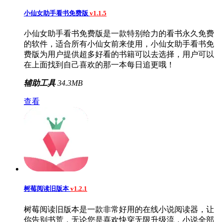
小仙女助手看书免费版
v1.1.5
小仙女助手看书免费版是一款特别给力的看书永久免费
的软件，适合所有小仙女前来使用，小仙女助手看书免
费版为用户提供超多好看的书籍可以去选择，用户可以
在上面找到自己喜欢的那一本每日追更哦！
辅助工具
34.3MB
查看
树莓阅读旧版本
v1.2.1
树莓阅读旧版本是一款非常好用的在线小说阅读器，让
你告别书荒，无论您是喜欢快穿无限升级流，小说全部