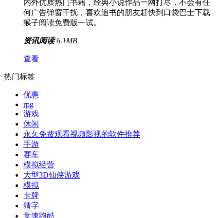
内外优质热门书籍，经典小说作品一网打尽，不会有任
何广告弹窗干扰，喜欢追书的朋友赶快到口袋巴士下载
猴子阅读免费版一试。
资讯阅读
6.1MB
查看
热门标签
优惠
rpg
游戏
休闲
永久免费观看视频影视的软件推荐
手游
赛车
模拟经营
大型3D仙侠游戏
模拟
卡牌
猜字
竞速跑酷