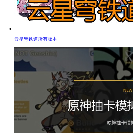
云星穹铁道所有版本