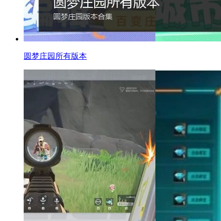
圆梦庄园所有版本