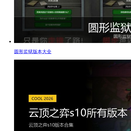
圆形监狱版本大全