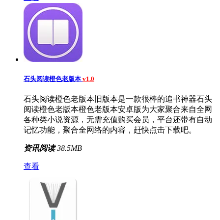
石头阅读橙色老版本
v1.0
石头阅读橙色老版本旧版本是一款很棒的追书神器石头
阅读橙色老版本橙色老版本安卓版为大家聚合来自全网
各种类小说资源，无需充值购买会员，平台还带有自动
记忆功能，聚合全网络的内容，赶快点击下载吧。
资讯阅读
38.5MB
查看