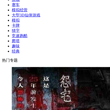
赛车
模拟经营
大型3D仙侠游戏
模拟
卡牌
猜字
竞速跑酷
爬塔
趣味
经典
热门专题