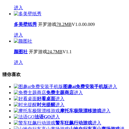
进入
多美壁纸秀
开罗游戏
78.2MB
V1.0.00.009
进入
颜图社
开罗游戏
24.7MB
V1.1
进入
猜你喜欢
图趣ai免费安装手机版
进入
免费主题商店
进入
好看桌面
进入
时光提醒
进入
摩托车极限漂移游戏
进入
法语GO
进入
警车狂飙行动游戏
进入
山地自行车高山赛场游戏
进