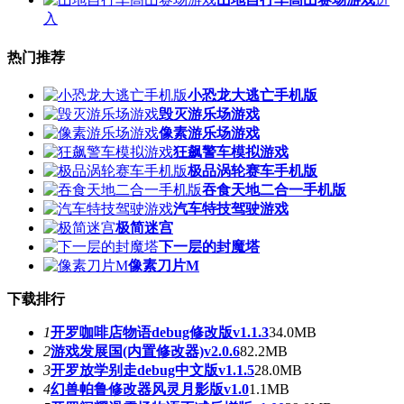
入
热门推荐
小恐龙大逃亡手机版
毁灭游乐场游戏
像素游乐场游戏
狂飙警车模拟游戏
极品涡轮赛车手机版
吞食天地二合一手机版
汽车特技驾驶游戏
极简迷宫
下一层的封魔塔
像素刀片M
下载排行
1
开罗咖啡店物语debug修改版v1.1.3
34.0MB
2
游戏发展国(内置修改器)v2.0.6
82.2MB
3
开罗放学别走debug中文版v1.1.5
28.0MB
4
幻兽帕鲁修改器风灵月影版v1.0
1.1MB