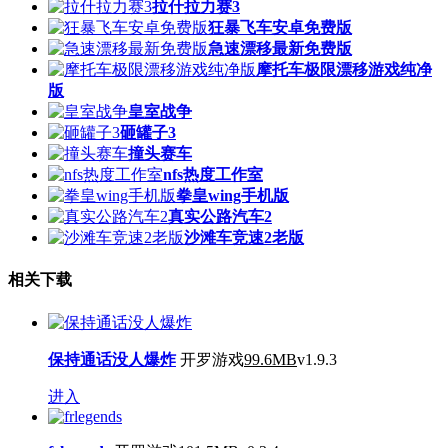
拉什拉力赛3
狂暴飞车安卓免费版
急速漂移最新免费版
摩托车极限漂移游戏纯净
版
皇室战争
砸罐子3
撞头赛车
nfs热度工作室
拳皇wing手机版
真实公路汽车2
沙滩车竞速2老版
相关下载
保持通话没人爆炸
开罗游戏
99.6MB
v1.9.3
进入