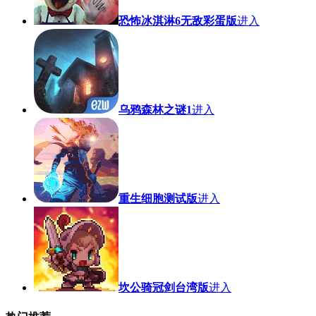
恐怖冰淇淋6无敌彩蛋版
进入
乌鸦森林之谜1
进入
重生细胞测试版
进入
坎公骑冠剑台湾版
进入