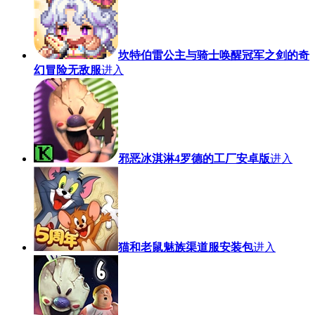
坎特伯雷公主与骑士唤醒冠军之剑的奇
幻冒险无敌服
进入
邪恶冰淇淋4罗德的工厂安卓版
进入
猫和老鼠魅族渠道服安装包
进入