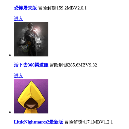
恐怖屠夫版
冒险解谜
159.2MB
V2.0.1
进入
活下去360渠道服
冒险解谜
285.6MB
V9.32
进入
LittleNightmares2最新版
冒险解谜
417.1MB
V1.2.1