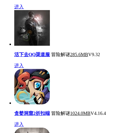
进入
活下去QQ渠道服
冒险解谜
285.6MB
V9.32
进入
贪婪洞窟2折扣端
冒险解谜
1024.0MB
V4.16.4
进入