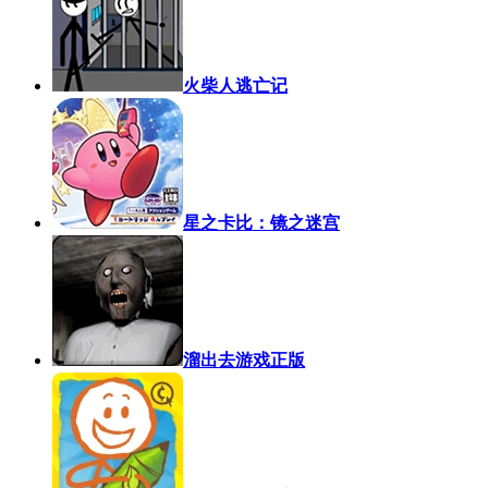
火柴人逃亡记
星之卡比：镜之迷宫
溜出去游戏正版