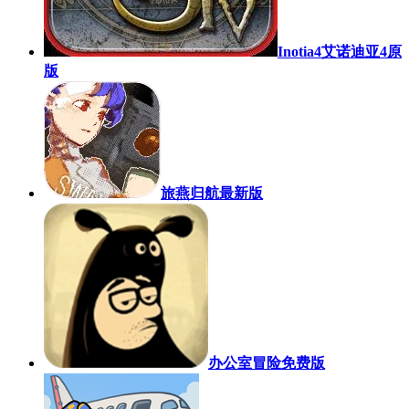
Inotia4艾诺迪亚4原
版
旅燕归航最新版
办公室冒险免费版